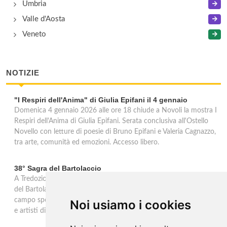
Umbria
Valle d'Aosta
Veneto
NOTIZIE
"I Respiri dell'Anima" di Giulia Epifani il 4 gennaio
Domenica 4 gennaio 2026 alle ore 18 chiude a Novoli la mostra I
Respiri dell'Anima di Giulia Epifani. Serata conclusiva all'Ostello
Novello con letture di poesie di Bruno Epifani e Valeria Cagnazzo,
tra arte, comunità ed emozioni. Accesso libero.
38° Sagra del Bartolaccio
A Tredozio, borgo dell’Appennino Tosco-Romagnolo, la 38ª Sagra
del Bartolaccio anima le domeniche 2 e 9 novembre 2025: al
campo sportivo cotture alla piastra, stand tipici, mercato, musica
Noi usiamo i cookies
e artisti di strada, ingresso libero per tutta la giornata.