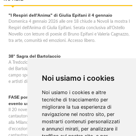
"I Respiri dell'Anima" di Giulia Epifani il 4 gennaio
Domenica 4 gennaio 2026 alle ore 18 chiude a Novoli la mostra I
Respiri dell'Anima di Giulia Epifani. Serata conclusiva all'Ostello
Novello con letture di poesie di Bruno Epifani e Valeria Cagnazzo,
tra arte, comunità ed emozioni. Accesso libero.
38° Sagra del Bartolaccio
A Tredozio, borgo dell’Appennino Tosco-Romagnolo, la 38ª Sagra
del Bartolaccio anima le domeniche 2 e 9 novembre 2025: al
campo sportivo cotture alla piastra, stand tipici, mercato, musica
Noi usiamo i cookies
e artisti di strada, ingresso libero per tutta la giornata.
Noi usiamo i cookies e altre
FASE porta la sua musica alla Milano Music Week con un
tecniche di tracciamento per
evento unico
migliorare la tua esperienza di
Il 20 novembre alle 19 all’Ostello Bello Milano Duomo, il
navigazione nel nostro sito, per
cantautore torinese FASE sarà protagonista di un evento unico
mostrarti contenuti personalizzati
alla Milano Music Week: un concerto e talk con ospiti
e annunci mirati, per analizzare il
d’eccezione, tra musica, dialogo e riflessioni sul mestiere del
cantautore.