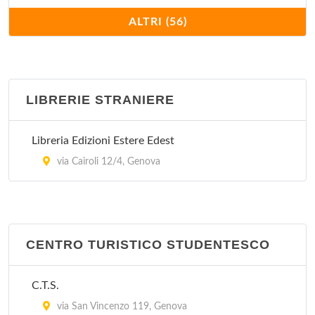
IAT
ALTRI (56)
via Lombardia 53, Lavagna
IAT
piazza del Popolo 6, Santo Stefano d'Aveto
LIBRERIE STRANIERE
IAT
Libreria Edizioni Estere Edest
lungomare John Fitzgerald Kennedy , Arenzano
via Cairoli 12/4, Genova
IAT
piazza Sant'Antonio 10, Sestri Levante
CENTRO TURISTICO STUDENTESCO
IAT
via Ippolito d'Aste 2/A, Recco
C.T.S.
IAT
via San Vincenzo 119, Genova