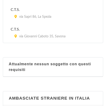
via Venticinque Aprile 2/B, Santa Margherita Ligure
C.T.S.
via Sapri 86, La Spezia
C.T.S.
via Giovanni Caboto 35, Savona
Attualmente nessun soggetto con questi
requisiti
AMBASCIATE STRANIERE IN ITALIA