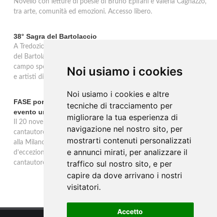
Novello con letture di poesie di Bruno Epifani e Valeria Cagnazzo,
tra arte, comunità ed emozioni. Accesso libero.
38° Sagra del Bartolaccio
A Tredozio, borgo dell’Appennino Tosco-Romagnolo, la 38ª Sagra
del Bartolaccio anima le domeniche 2 e 9 novembre 2025: al
campo sportivo cotture alla piastra, stand tipici, mercato, musica
Noi usiamo i cookies
e artisti di strada, ingresso libero per tutta la giornata.
Noi usiamo i cookies e altre
FASE porta la sua musica alla Milano Music Week con un
tecniche di tracciamento per
evento unico
migliorare la tua esperienza di
Il 20 novembre alle 19 all’Ostello Bello Milano Duomo, il
navigazione nel nostro sito, per
cantautore torinese FASE sarà protagonista di un evento unico
mostrarti contenuti personalizzati
alla Milano Music Week: un concerto e talk con ospiti
e annunci mirati, per analizzare il
d’eccezione, tra musica, dialogo e riflessioni sul mestiere del
traffico sul nostro sito, e per
cantautore.
capire da dove arrivano i nostri
visitatori.
Accetto