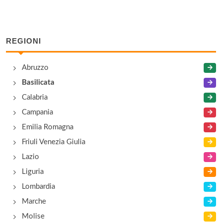
Theotokos
piazza Papa Giovanni XXIII , Viggiano
REGIONI
Abruzzo
Basilicata
Calabria
Campania
Emilia Romagna
Friuli Venezia Giulia
Lazio
Liguria
Lombardia
Marche
Molise