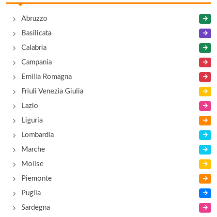
Guidoriccio
Abruzzo
via Fiorentina 89, Siena - Località Stellino
Basilicata
Calabria
Il Grande Prato
Campania
via Renai 11, Castelfiorentino
Emilia Romagna
Friuli Venezia Giulia
Il Vagabondo
Lazio
via Guglielmo Marconi 25/27, Montaione
Liguria
Lombardia
La Cocciara
Marche
via San Sebastiano 18, Cetona
Molise
Piemonte
Puglia
Sardegna