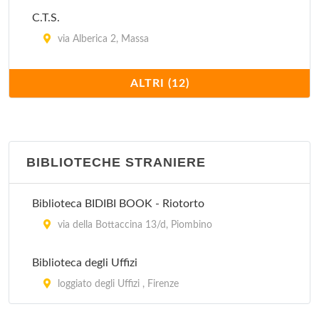
C.T.S.
via Alberica 2, Massa
C.T.S.
ALTRI (12)
viale della Repubblica 170, Prato
C.T.S.
via Filippo Pacini 57, Pistoia
BIBLIOTECHE STRANIERE
C.T.S.
Biblioteca BIDIBI BOOK - Riotorto
via Sallustio Bandini 21, Siena
via della Bottaccina 13/d, Piombino
C.T.S. Santa Maria
Biblioteca degli Uffizi
via Santa Maria 12, Pisa
loggiato degli Uffizi , Firenze
Centro Turistico Studentesco