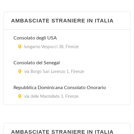
via Giuseppe Verdi 2, Empoli
AMBASCIATE STRANIERE IN ITALIA
Centro Turistico Studentesco B.go La Croce
borgo La Croce 42/r, Firenze
Consolato degli USA
lungarno Vespucci 38, Firenze
Consolato del Senegal
via Borgo San Lorenzo 1, Firenze
Repubblica Dominicana Consolato Onorario
via delle Mantellate 3, Firenze
AMBASCIATE STRANIERE IN ITALIA