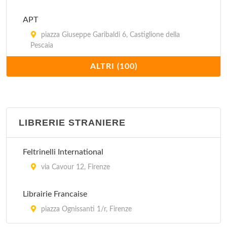
APT
piazza Giuseppe Garibaldi 6, Castiglione della
Pescaia
ALTRI (100)
APT
piazzale Sant'Andrea , Porto Santo Stefano
APT
LIBRERIE STRANIERE
piazza della Vittoria , Campiglia Marittima
Feltrinelli International
APT
via Cavour 12, Firenze
via Alliata , San Vincenzo
Librairie Francaise
APT
piazza Ognissanti 1/r, Firenze
piazza Sant'Andrea 6, Cecina