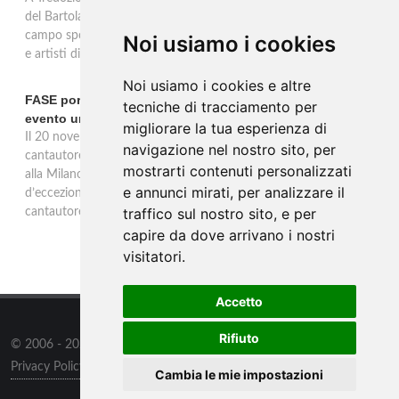
del Bartolaccio anima le domeniche 2 e 9 novembre 2025: al
campo sportivo cotture alla piastra, stand tipici, mercato, musica
Noi usiamo i cookies
e artisti di strada, ingresso libero per tutta la giornata.
Noi usiamo i cookies e altre
FASE porta la sua musica alla Milano Music Week con un
tecniche di tracciamento per
evento unico
migliorare la tua esperienza di
Il 20 novembre alle 19 all’Ostello Bello Milano Duomo, il
navigazione nel nostro sito, per
cantautore torinese FASE sarà protagonista di un evento unico
mostrarti contenuti personalizzati
alla Milano Music Week: un concerto e talk con ospiti
e annunci mirati, per analizzare il
d’eccezione, tra musica, dialogo e riflessioni sul mestiere del
traffico sul nostro sito, e per
cantautore.
capire da dove arrivano i nostri
visitatori.
Accetto
Rifiuto
© 2006 - 2026
Supero ltd
all rights reserved.
Privacy Policy
/
Preferenze sui Cookies
Cambia le mie impostazioni
Contatti
/
Sitemap