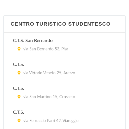
APT
viale Giosué Carducci 10, Viareggio
CENTRO TURISTICO STUDENTESCO
APT
C.T.S. San Bernardo
lungomare Amerigo Vespucci 24, Marina di Massa
via San Bernardo 53, Pisa
C.T.S.
via Vittorio Veneto 25, Arezzo
C.T.S.
via San Martino 15, Grosseto
C.T.S.
via Ferruccio Parri 42, Viareggio