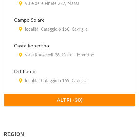
viale delle Pinete 237, Massa
Campo Solare
località Cafaggiolo 168, Cavriglia
Castelfiorentino
viale Roosevelt 26, Castel Fiorentino
Del Parco
località Cafaggiolo 169, Cavriglia
Europa Villa Camerata
ALTRI (30)
viale Augusto Righi 2/4, Firenze
Gallo d'Oro
via Cavour 104, Firenze
REGIONI