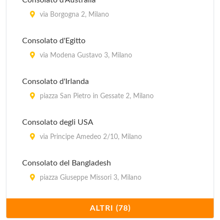
Consolato d'Australia
Consolato del Lesotho
via Borgogna 2, Milano
via Durini 2, Milano
Consolato d'Egitto
Consolato del Madagascar
via Modena Gustavo 3, Milano
via Ariberto 15, Milano
Consolato d'Irlanda
Consolato del Malaysia
piazza San Pietro in Gessate 2, Milano
via Vittor Pisani 31, Milano
Consolato degli USA
via Principe Amedeo 2/10, Milano
Consolato del Bangladesh
piazza Giuseppe Missori 3, Milano
Consolato del Gambia
ALTRI (78)
via Fontana 4, Milano