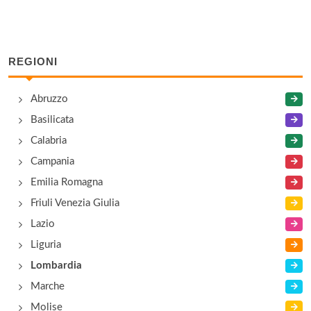
Consolato del Madagascar
via Ariberto 15, Milano
REGIONI
Consolato del Malaysia
Abruzzo
via Vittor Pisani 31, Milano
Basilicata
Calabria
Campania
Emilia Romagna
Friuli Venezia Giulia
Lazio
Liguria
Lombardia
Marche
Molise