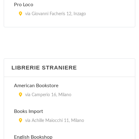
Pro Loco
via Giovanni Facheris 12, Inzago
Pro Loco
piazza Risorgimento , Lacchiarella
Pro Loco
piazza Giuseppe Garibaldi 10, Melzo
LIBRERIE STRANIERE
Pro Loco Pievese
American Bookstore
via Roma 9, Pieve Emanuele
via Camperio 16, Milano
Pro Loco Vittuone
Books Import
via Francesco Petrarca 9, Vittuone
via Achille Maiocchi 11, Milano
Ufficio Informazioni
English Bookshop