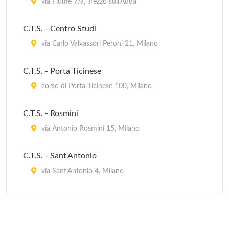
via Fiume 7/a, Trezzo sull'Adda
Libreria Internazionale Il Libro
C.T.S. - Centro Studi
via Ozanam 11, Milano
via Carlo Valvassori Peroni 21, Milano
Melting Pot Libreria Internazionale
C.T.S. - Porta Ticinese
via del Caravaggio 14, Milano
corso di Porta Ticinese 100, Milano
Messaggerie Musicali
C.T.S. - Rosmini
galleria del Corso 2, Milano
via Antonio Rosmini 15, Milano
C.T.S. - Sant'Antonio
via Sant'Antonio 4, Milano
C.T.S. Frà Agostino Gemelli
largo Frà Agostino Gemelli 1, Milano