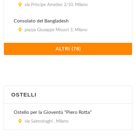
via Principe Amedeo 2/10, Milano
Consolato del Bangladesh
piazza Giuseppe Missori 3, Milano
Consolato del Gambia
ALTRI (78)
via Fontana 4, Milano
Consolato del Ghana
via Superga 6, Milano
OSTELLI
Consolato del Guatemala
vicolo Calusca 2, Milano
Ostello per la Gioventù "Piero Rotta"
Consolato del Lesotho
via Salmoiraghi , Milano
via Durini 2, Milano