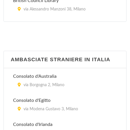
British Council Library
via Alessandro Manzoni 38, Milano
Centre Culturel Francais
corso Magenta 63, Milano
Goethe Institut Mailand
via San Paolo 10, Milano
AMBASCIATE STRANIERE IN ITALIA
Consolato d'Australia
via Borgogna 2, Milano
Consolato d'Egitto
via Modena Gustavo 3, Milano
Consolato d'Irlanda