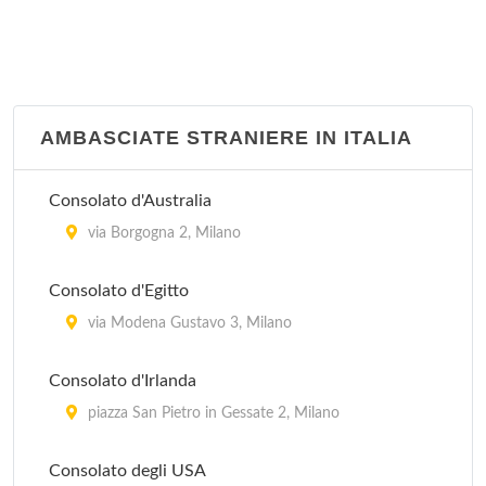
Consolato del Ghana
via Superga 6, Milano
AMBASCIATE STRANIERE IN ITALIA
Consolato del Guatemala
vicolo Calusca 2, Milano
Consolato d'Australia
Consolato del Lesotho
via Borgogna 2, Milano
via Durini 2, Milano
Consolato d'Egitto
Consolato del Madagascar
via Modena Gustavo 3, Milano
via Ariberto 15, Milano
Consolato d'Irlanda
Consolato del Malaysia
piazza San Pietro in Gessate 2, Milano
via Vittor Pisani 31, Milano
Consolato degli USA