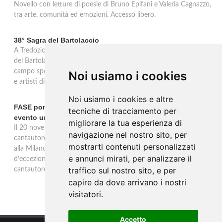
Novello con letture di poesie di Bruno Epifani e Valeria Cagnazzo,
tra arte, comunità ed emozioni. Accesso libero.
38° Sagra del Bartolaccio
A Tredozio, borgo dell’Appennino Tosco-Romagnolo, la 38ª Sagra
del Bartolaccio anima le domeniche 2 e 9 novembre 2025: al
campo sportivo cotture alla piastra, stand tipici, mercato, musica
Noi usiamo i cookies
e artisti di strada, ingresso libero per tutta la giornata.
Noi usiamo i cookies e altre
FASE porta la sua musica alla Milano Music Week con un
tecniche di tracciamento per
evento unico
migliorare la tua esperienza di
Il 20 novembre alle 19 all’Ostello Bello Milano Duomo, il
navigazione nel nostro sito, per
cantautore torinese FASE sarà protagonista di un evento unico
mostrarti contenuti personalizzati
alla Milano Music Week: un concerto e talk con ospiti
e annunci mirati, per analizzare il
d’eccezione, tra musica, dialogo e riflessioni sul mestiere del
traffico sul nostro sito, e per
cantautore.
capire da dove arrivano i nostri
visitatori.
Accetto