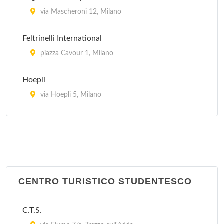
via Silvio Pellico 6, Milano
via Mascheroni 12, Milano
Feltrinelli International
piazza Cavour 1, Milano
Hoepli
via Hoepli 5, Milano
Librairie Francaise
via San Pietro all'Orto 10, Milano
Libreria Azalai
via Gian Giacomo Mora 15, Milano
CENTRO TURISTICO STUDENTESCO
Libreria Cultura di Li Jiang Ling
C.T.S.
via Messina 23, Milano