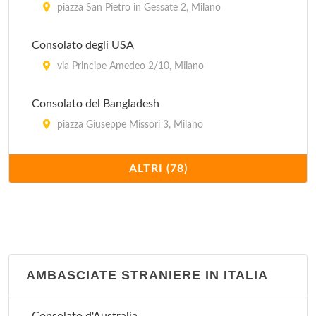
piazza San Pietro in Gessate 2, Milano
Consolato degli USA
via Principe Amedeo 2/10, Milano
Consolato del Bangladesh
piazza Giuseppe Missori 3, Milano
Consolato del Gambia
ALTRI (78)
via Fontana 4, Milano
Consolato del Ghana
via Superga 6, Milano
AMBASCIATE STRANIERE IN ITALIA
Consolato del Guatemala
vicolo Calusca 2, Milano