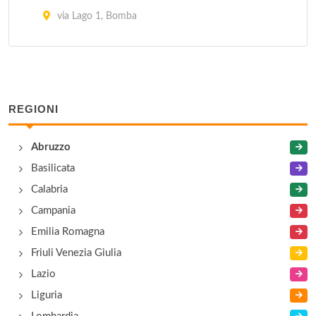
via Lago 1, Bomba
L'Asilo
via del Convento 19, Roccamontepiano
REGIONI
La crus
piazza del Crocifisso 1, Bolognano
Abruzzo
Basilicata
Leofara
Calabria
contrada Leofara 1, Vallecastellana
Campania
Ostello della Gioventù
Emilia Romagna
via della Pineta 3, Rosello
Friuli Venezia Giulia
Lazio
Tre Confini
Liguria
via Aia canale Aia Canale, Villavallelonga