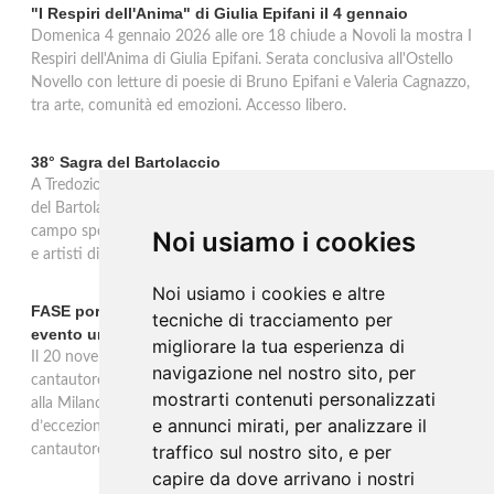
"I Respiri dell'Anima" di Giulia Epifani il 4 gennaio
Domenica 4 gennaio 2026 alle ore 18 chiude a Novoli la mostra I
Respiri dell'Anima di Giulia Epifani. Serata conclusiva all'Ostello
Novello con letture di poesie di Bruno Epifani e Valeria Cagnazzo,
tra arte, comunità ed emozioni. Accesso libero.
38° Sagra del Bartolaccio
A Tredozio, borgo dell’Appennino Tosco-Romagnolo, la 38ª Sagra
del Bartolaccio anima le domeniche 2 e 9 novembre 2025: al
campo sportivo cotture alla piastra, stand tipici, mercato, musica
Noi usiamo i cookies
e artisti di strada, ingresso libero per tutta la giornata.
Noi usiamo i cookies e altre
FASE porta la sua musica alla Milano Music Week con un
tecniche di tracciamento per
evento unico
migliorare la tua esperienza di
Il 20 novembre alle 19 all’Ostello Bello Milano Duomo, il
navigazione nel nostro sito, per
cantautore torinese FASE sarà protagonista di un evento unico
mostrarti contenuti personalizzati
alla Milano Music Week: un concerto e talk con ospiti
e annunci mirati, per analizzare il
d’eccezione, tra musica, dialogo e riflessioni sul mestiere del
traffico sul nostro sito, e per
cantautore.
capire da dove arrivano i nostri