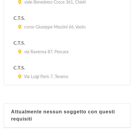
viale Benedetto Croce 361, Chieti
viale Nettuno 107, Francavilla al Mare
C.T.S.
corso Giuseppe Mazzini 66, Vasto
C.T.S.
via Ravenna 87, Pescara
C.T.S.
Via Luigi Paris 7, Teramo
Attualmente nessun soggetto con questi
requisiti