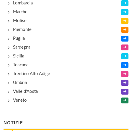
Lombardia
Foresteria cooperativa Edison
Marche
largo 8 Marzo , Parma
Molise
Piemonte
Puglia
Sardegna
Sicilia
Toscana
Trentino Alto Adige
Umbria
Valle d'Aosta
Veneto
NOTIZIE