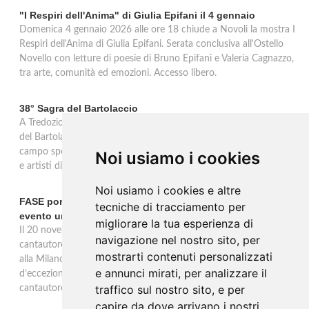
"I Respiri dell'Anima" di Giulia Epifani il 4 gennaio
Domenica 4 gennaio 2026 alle ore 18 chiude a Novoli la mostra I
Respiri dell'Anima di Giulia Epifani. Serata conclusiva all'Ostello
Novello con letture di poesie di Bruno Epifani e Valeria Cagnazzo,
tra arte, comunità ed emozioni. Accesso libero.
38° Sagra del Bartolaccio
A Tredozio, borgo dell’Appennino Tosco-Romagnolo, la 38ª Sagra
del Bartolaccio anima le domeniche 2 e 9 novembre 2025: al
campo sportivo cotture alla piastra, stand tipici, mercato, musica
Noi usiamo i cookies
e artisti di strada, ingresso libero per tutta la giornata.
Noi usiamo i cookies e altre
FASE porta la sua musica alla Milano Music Week con un
tecniche di tracciamento per
evento unico
migliorare la tua esperienza di
Il 20 novembre alle 19 all’Ostello Bello Milano Duomo, il
navigazione nel nostro sito, per
cantautore torinese FASE sarà protagonista di un evento unico
mostrarti contenuti personalizzati
alla Milano Music Week: un concerto e talk con ospiti
e annunci mirati, per analizzare il
d’eccezione, tra musica, dialogo e riflessioni sul mestiere del
traffico sul nostro sito, e per
cantautore.
capire da dove arrivano i nostri