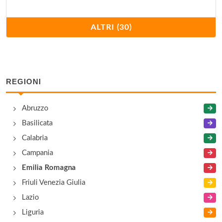
Conservatorio Villaggi
ALTRI (30)
via Villaggi 27, Castell'Arquato
Cricona
via Bellaria 3, Predappio
REGIONI
Dante
Abruzzo
via Aurelio Nicolodi 12, Ravenna
Basilicata
Calabria
Degli Elfi
Campania
via Agù 25, Vernasca
Emilia Romagna
Friuli Venezia Giulia
Di Pianello
Lazio
largo del Verme 46, Pianello Val Tidone
Liguria