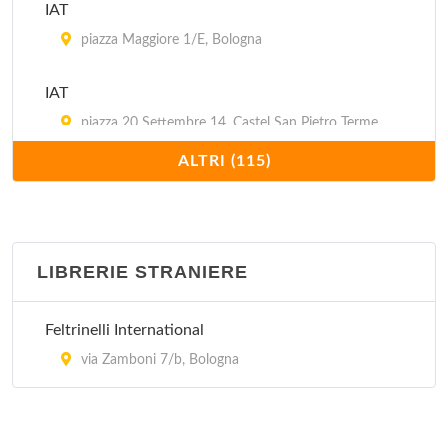
IAT
piazza Maggiore 1/E, Bologna
IAT
piazza 20 Settembre 14, Castel San Pietro Terme
ALTRI (115)
IAT
via Giuseppe Mazzini 14/16, Imola
IAT
LIBRERIE STRANIERE
piazza Libertà 11, Porretta Terme
Feltrinelli International
IAT
via Zamboni 7/b, Bologna
piazza Guglielmo Marconi 6, Lizzano in Belvedere
IAT