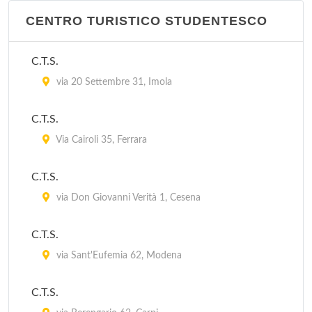
via Fratelli Corticelli 5, Anita
CENTRO TURISTICO STUDENTESCO
IAT
C.T.S.
via Cavicchini 13, Goro
via 20 Settembre 31, Imola
IAT
C.T.S.
via Fiorentina 38, Bagno di Romagna
Via Cairoli 35, Ferrara
C.T.S.
via Don Giovanni Verità 1, Cesena
C.T.S.
via Sant'Eufemia 62, Modena
C.T.S.