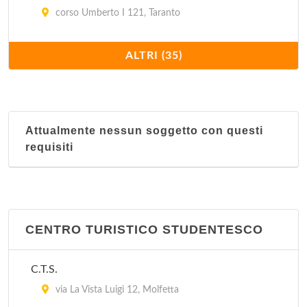
corso Umberto I 121, Taranto
IAT
ALTRI (35)
piazza Blebiscito 43, Noci
IAT
via Guglielmo Marconi 9, Castellana Grotte
Attualmente nessun soggetto con questi
requisiti
IAT
piazza Ciaia 10, Fasano
IAT
CENTRO TURISTICO STUDENTESCO
corso Giuseppe Mazzini 8, Ostuni
C.T.S.
IAT
via La Vista Luigi 12, Molfetta
piazza Giosué Carducci , San Vito dei Normanni