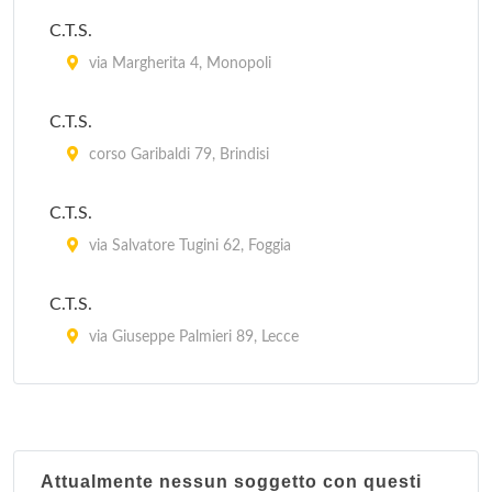
C.T.S.
IAT
via Margherita 4, Monopoli
piazza Europa 104, San Giovanni Rotondo
C.T.S.
corso Garibaldi 79, Brindisi
C.T.S.
via Salvatore Tugini 62, Foggia
C.T.S.
via Giuseppe Palmieri 89, Lecce
C.T.S.
via Medaglie d'Oro 90/92, Taranto
Attualmente nessun soggetto con questi
C.T.S.