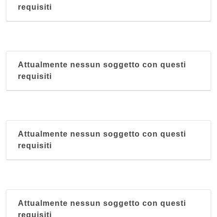
requisiti
via Mercadante 96, Martina Franca
C.T.S.
corso Umberto 18, Sava
Attualmente nessun soggetto con questi
requisiti
C.T.S.
via Di Scanno Geremia 87, Barletta
C.T.S. Fornari
via Fornari 7, Bari
Attualmente nessun soggetto con questi
requisiti
C.T.S. Gaetano Postiglione
via Gaetano Postiglione 27, Bari
Attualmente nessun soggetto con questi
requisiti