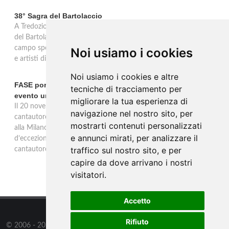
38° Sagra del Bartolaccio
A Tredozio, borgo dell’Appennino Tosco-Romagnolo, la 38ª Sagra
del Bartolaccio anima le domeniche 2 e 9 novembre 2025: al
campo sportivo cotture alla piastra, stand tipici, mercato, musica
Noi usiamo i cookies
e artisti di strada, ingresso libero per tutta la giornata.
Noi usiamo i cookies e altre
FASE porta la sua musica alla Milano Music Week con un
tecniche di tracciamento per
evento unico
migliorare la tua esperienza di
Il 20 novembre alle 19 all’Ostello Bello Milano Duomo, il
navigazione nel nostro sito, per
cantautore torinese FASE sarà protagonista di un evento unico
mostrarti contenuti personalizzati
alla Milano Music Week: un concerto e talk con ospiti
e annunci mirati, per analizzare il
d’eccezione, tra musica, dialogo e riflessioni sul mestiere del
traffico sul nostro sito, e per
cantautore.
capire da dove arrivano i nostri
visitatori.
Accetto
Rifiuto
© 2006 - 2026
Supero ltd
all rights reserved.