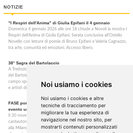
NOTIZIE
"I Respiri dell'Anima" di Giulia Epifani il 4 gennaio
Domenica 4 gennaio 2026 alle ore 18 chiude a Novoli la mostra I
Respiri dell'Anima di Giulia Epifani. Serata conclusiva all'Ostello
Novello con letture di poesie di Bruno Epifani e Valeria Cagnazzo,
tra arte, comunità ed emozioni. Accesso libero.
38° Sagra del Bartolaccio
A Tredozio, borgo dell’Appennino Tosco-Romagnolo, la 38ª Sagra
del Bartolaccio anima le domeniche 2 e 9 novembre 2025: al
campo sportivo cotture alla piastra, stand tipici, mercato, musica
Noi usiamo i cookies
e artisti di strada, ingresso libero per tutta la giornata.
Noi usiamo i cookies e altre
FASE porta la sua musica alla Milano Music Week con un
tecniche di tracciamento per
evento unico
migliorare la tua esperienza di
Il 20 novembre alle 19 all’Ostello Bello Milano Duomo, il
navigazione nel nostro sito, per
cantautore torinese FASE sarà protagonista di un evento unico
mostrarti contenuti personalizzati
alla Milano Music Week: un concerto e talk con ospiti