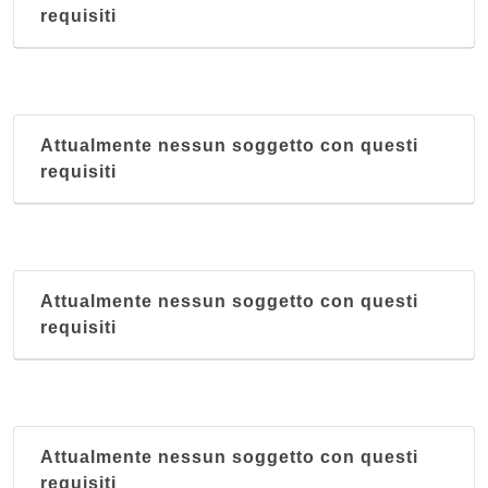
requisiti
corso Giuseppe Garibaldi 117, Civitanova Marche
C.T.S.
via Cavour 9, Recanati
Attualmente nessun soggetto con questi
requisiti
C.T.S.
via Cesare Battisti 4, San Severino Marche
C.T.S.
via Zeppilli 13/a, Fermo
Attualmente nessun soggetto con questi
requisiti
Attualmente nessun soggetto con questi
requisiti