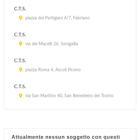
C.T.S.
IAT
piazza dei Partigiani 6/7, Fabriano
piazza 20 Settembre 7, Ripatransone
C.T.S.
via dei Macelli 26, Senigallia
C.T.S.
piazza Roma 4, Ascoli Piceno
C.T.S.
via San Martino 40, San Benedetto del Tronto
C.T.S.
via Roma 72, Macerata
Attualmente nessun soggetto con questi
C.T.S.