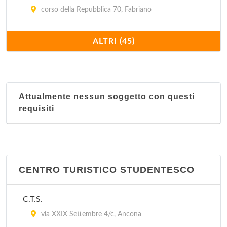
corso della Repubblica 70, Fabriano
IAT
ALTRI (45)
via Solari 3, Loreto
IAT
piazza della Libertà 13, Cupra Marittima
Attualmente nessun soggetto con questi
requisiti
IAT
piazza Arringo 7, Ascoli Piceno
IAT
CENTRO TURISTICO STUDENTESCO
piazza Pericle Fazzini 6, Grottammare
C.T.S.
IAT
via XXIX Settembre 4/c, Ancona
via delle Tamerici 5, San Benedetto del Tronto