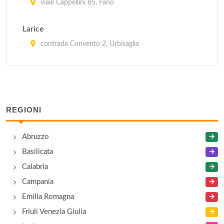
viale Cappellini 85, Fano
Larice
contrada Convento 2, Urbisaglia
Loreto
via Aldo Moro 46, Loreto
REGIONI
Ostello Comunale
largo Guglielmo Marconi 2, Montelparo
Abruzzo
Basilicata
Ostello dei Longobardi
Calabria
via dei Soderini 26, Ascoli Piceno
Campania
San Biagio in Caprile
Emilia Romagna
località Campodonico , Fabriano
Friuli Venezia Giulia