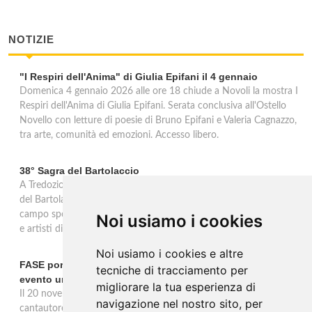
NOTIZIE
"I Respiri dell'Anima" di Giulia Epifani il 4 gennaio
Domenica 4 gennaio 2026 alle ore 18 chiude a Novoli la mostra I
Respiri dell'Anima di Giulia Epifani. Serata conclusiva all'Ostello
Novello con letture di poesie di Bruno Epifani e Valeria Cagnazzo,
tra arte, comunità ed emozioni. Accesso libero.
38° Sagra del Bartolaccio
A Tredozio, borgo dell’Appennino Tosco-Romagnolo, la 38ª Sagra
del Bartolaccio anima le domeniche 2 e 9 novembre 2025: al
campo sportivo cotture alla piastra, stand tipici, mercato, musica
Noi usiamo i cookies
e artisti di strada, ingresso libero per tutta la giornata.
Noi usiamo i cookies e altre
FASE porta la sua musica alla Milano Music Week con un
tecniche di tracciamento per
evento unico
migliorare la tua esperienza di
Il 20 novembre alle 19 all’Ostello Bello Milano Duomo, il
navigazione nel nostro sito, per
cantautore torinese FASE sarà protagonista di un evento unico