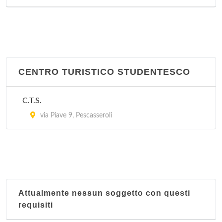
IAT
piazza Santa Maria della Valle 12, Scanno
Presidio L'Aquila
piazza Santa Maria di Paganica 5, L'Aquila
CENTRO TURISTICO STUDENTESCO
C.T.S.
via Piave 9, Pescasseroli
Attualmente nessun soggetto con questi
requisiti