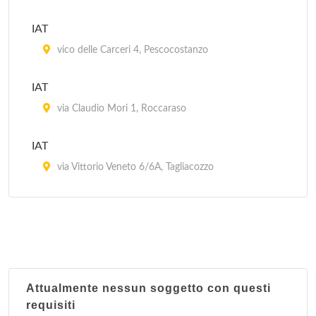
IAT
vico delle Carceri 4, Pescocostanzo
IAT
via Claudio Mori 1, Roccaraso
IAT
via Vittorio Veneto 6/6A, Tagliacozzo
IAT
via Guglielmo Marconi 21, Rivisondoli
IAT
corso Ovidio 208, Sulmona
Attualmente nessun soggetto con questi
requisiti