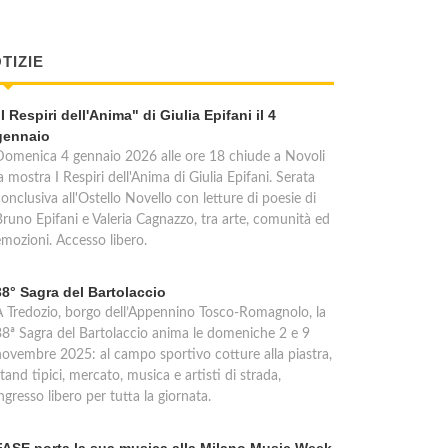
TIZIE
"I Respiri dell'Anima" di Giulia Epifani il 4
gennaio
Domenica 4 gennaio 2026 alle ore 18 chiude a Novoli
a mostra I Respiri dell'Anima di Giulia Epifani. Serata
onclusiva all'Ostello Novello con letture di poesie di
Bruno Epifani e Valeria Cagnazzo, tra arte, comunità ed
emozioni. Accesso libero.
38° Sagra del Bartolaccio
A Tredozio, borgo dell’Appennino Tosco-Romagnolo, la
38ª Sagra del Bartolaccio anima le domeniche 2 e 9
novembre 2025: al campo sportivo cotture alla piastra,
tand tipici, mercato, musica e artisti di strada,
ngresso libero per tutta la giornata.