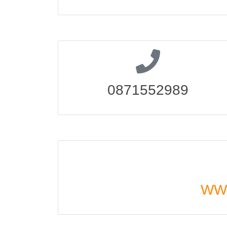
0871552989
WWW