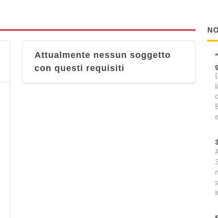
NO
Attualmente nessun soggetto
con questi requisiti
l
c
s
i