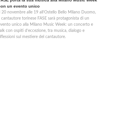
FASE porta la sua musica alla Milano Music Week
con un evento unico
Il 20 novembre alle 19 all’Ostello Bello Milano Duomo,
il cantautore torinese FASE sarà protagonista di un
evento unico alla Milano Music Week: un concerto e
alk con ospiti d’eccezione, tra musica, dialogo e
iflessioni sul mestiere del cantautore.