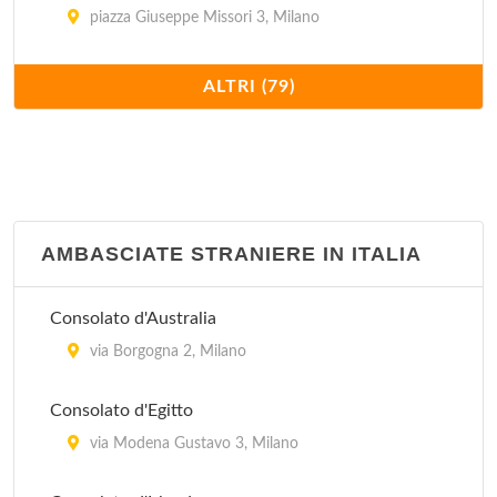
piazza Giuseppe Missori 3, Milano
Consolato del Canada
ALTRI (79)
via Vittor Pisani 19, Milano
Consolato del Gambia
via Fontana 4, Milano
AMBASCIATE STRANIERE IN ITALIA
Consolato del Ghana
via Superga 6, Milano
Consolato d'Australia
Consolato del Guatemala
via Borgogna 2, Milano
vicolo Calusca 2, Milano
Consolato d'Egitto
Consolato del Lesotho
via Modena Gustavo 3, Milano
via Durini 2, Milano