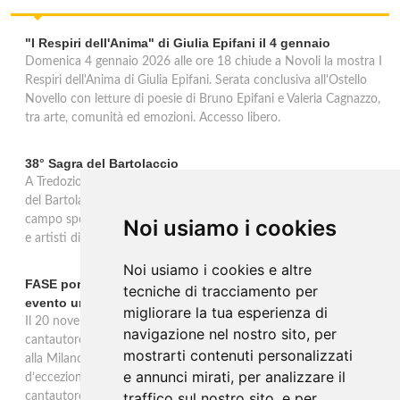
"I Respiri dell'Anima" di Giulia Epifani il 4 gennaio
Domenica 4 gennaio 2026 alle ore 18 chiude a Novoli la mostra I
Respiri dell'Anima di Giulia Epifani. Serata conclusiva all'Ostello
Novello con letture di poesie di Bruno Epifani e Valeria Cagnazzo,
tra arte, comunità ed emozioni. Accesso libero.
38° Sagra del Bartolaccio
A Tredozio, borgo dell’Appennino Tosco-Romagnolo, la 38ª Sagra
del Bartolaccio anima le domeniche 2 e 9 novembre 2025: al
campo sportivo cotture alla piastra, stand tipici, mercato, musica
Noi usiamo i cookies
e artisti di strada, ingresso libero per tutta la giornata.
Noi usiamo i cookies e altre
FASE porta la sua musica alla Milano Music Week con un
tecniche di tracciamento per
evento unico
migliorare la tua esperienza di
Il 20 novembre alle 19 all’Ostello Bello Milano Duomo, il
navigazione nel nostro sito, per
cantautore torinese FASE sarà protagonista di un evento unico
mostrarti contenuti personalizzati
alla Milano Music Week: un concerto e talk con ospiti
e annunci mirati, per analizzare il
d’eccezione, tra musica, dialogo e riflessioni sul mestiere del
traffico sul nostro sito, e per
cantautore.