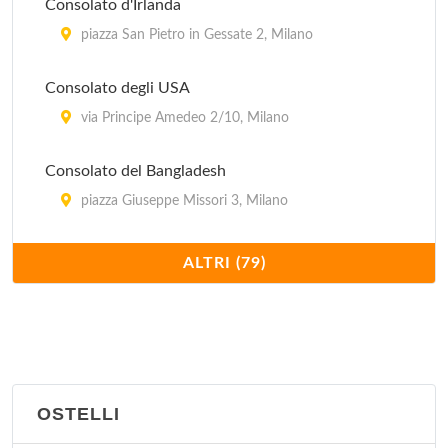
Consolato d'Irlanda
Consolato del Madagascar
piazza San Pietro in Gessate 2, Milano
via Ariberto 15, Milano
Consolato degli USA
via Principe Amedeo 2/10, Milano
Consolato del Bangladesh
piazza Giuseppe Missori 3, Milano
Consolato del Canada
ALTRI (79)
via Vittor Pisani 19, Milano
Consolato del Gambia
via Fontana 4, Milano
OSTELLI
Consolato del Ghana