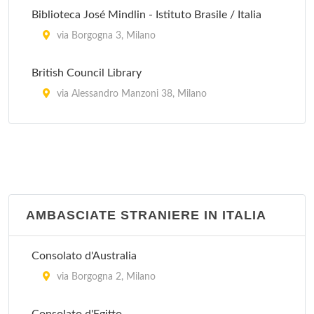
Biblioteca José Mindlin - Istituto Brasile / Italia
via Borgogna 3, Milano
British Council Library
via Alessandro Manzoni 38, Milano
Centre Culturel Francais
corso Magenta 63, Milano
Goethe Institut Mailand
via San Paolo 10, Milano
AMBASCIATE STRANIERE IN ITALIA
Consolato d'Australia
via Borgogna 2, Milano