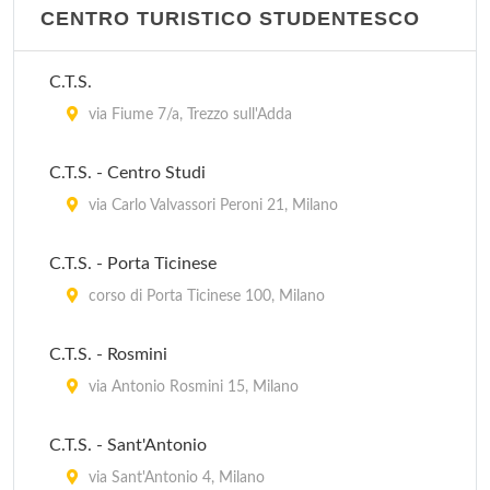
via Messina 23, Milano
CENTRO TURISTICO STUDENTESCO
Libreria Internazionale Il Libro
C.T.S.
via Ozanam 11, Milano
via Fiume 7/a, Trezzo sull'Adda
Melting Pot Libreria Internazionale
C.T.S. - Centro Studi
via del Caravaggio 14, Milano
via Carlo Valvassori Peroni 21, Milano
Messaggerie Musicali
C.T.S. - Porta Ticinese
galleria del Corso 2, Milano
corso di Porta Ticinese 100, Milano
C.T.S. - Rosmini
via Antonio Rosmini 15, Milano
C.T.S. - Sant'Antonio
via Sant'Antonio 4, Milano