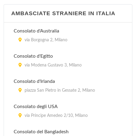
AMBASCIATE STRANIERE IN ITALIA
Consolato del Ghana
via Superga 6, Milano
Consolato d'Australia
Consolato del Guatemala
via Borgogna 2, Milano
vicolo Calusca 2, Milano
Consolato d'Egitto
Consolato del Lesotho
via Modena Gustavo 3, Milano
via Durini 2, Milano
Consolato d'Irlanda
Consolato del Madagascar
piazza San Pietro in Gessate 2, Milano
via Ariberto 15, Milano
Consolato degli USA
via Principe Amedeo 2/10, Milano
Consolato del Bangladesh