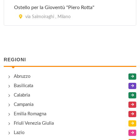
via Superga 6, Milano
Ostello per la Gioventù "Piero Rotta"
Consolato del Guatemala
via Salmoiraghi , Milano
vicolo Calusca 2, Milano
Consolato del Lesotho
via Durini 2, Milano
REGIONI
Consolato del Madagascar
Abruzzo
via Ariberto 15, Milano
Basilicata
Calabria
Campania
Emilia Romagna
Friuli Venezia Giulia
Lazio