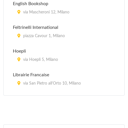
Pro Loco Vittuone
English Bookshop
via Francesco Petrarca 9, Vittuone
via Mascheroni 12, Milano
Ufficio Informazioni
Feltrinelli International
via Silvio Pellico 6, Milano
piazza Cavour 1, Milano
Hoepli
via Hoepli 5, Milano
Librairie Francaise
via San Pietro all'Orto 10, Milano
Libreria Azalai
via Gian Giacomo Mora 15, Milano
Libreria Cultura di Li Jiang Ling