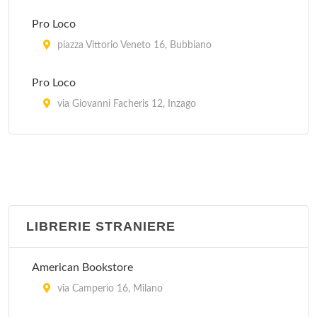
Pro Loco
piazza Vittorio Veneto 16, Bubbiano
Pro Loco
via Giovanni Facheris 12, Inzago
Pro Loco
piazza Risorgimento , Lacchiarella
Pro Loco
piazza Giuseppe Garibaldi 10, Melzo
LIBRERIE STRANIERE
Pro Loco Pievese
American Bookstore
via Roma 9, Pieve Emanuele
via Camperio 16, Milano