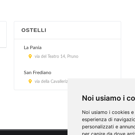
OSTELLI
La Pania
via del Teatro 14, Pruno
San Frediano
via della Cavallerizza 12, Lucca
Noi usiamo i c
Noi usiamo i cookies e 
esperienza di navigazio
personalizzati e annunci
per capire da dove arriv