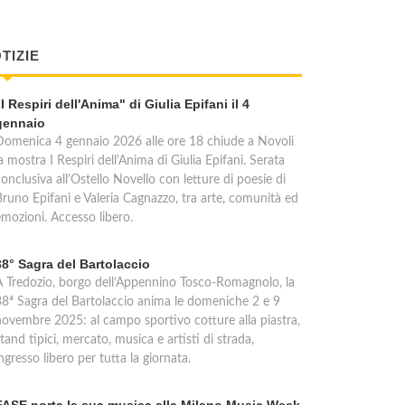
TIZIE
"I Respiri dell'Anima" di Giulia Epifani il 4
gennaio
Domenica 4 gennaio 2026 alle ore 18 chiude a Novoli
a mostra I Respiri dell'Anima di Giulia Epifani. Serata
onclusiva all'Ostello Novello con letture di poesie di
Bruno Epifani e Valeria Cagnazzo, tra arte, comunità ed
emozioni. Accesso libero.
38° Sagra del Bartolaccio
A Tredozio, borgo dell’Appennino Tosco-Romagnolo, la
38ª Sagra del Bartolaccio anima le domeniche 2 e 9
novembre 2025: al campo sportivo cotture alla piastra,
tand tipici, mercato, musica e artisti di strada,
ngresso libero per tutta la giornata.