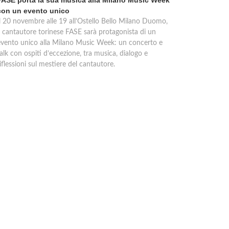
FASE porta la sua musica alla Milano Music Week
con un evento unico
Il 20 novembre alle 19 all’Ostello Bello Milano Duomo,
il cantautore torinese FASE sarà protagonista di un
evento unico alla Milano Music Week: un concerto e
alk con ospiti d’eccezione, tra musica, dialogo e
iflessioni sul mestiere del cantautore.