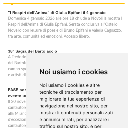
"I Respiri dell'Anima" di Giulia Epifani il 4 gennaio
Domenica 4 gennaio 2026 alle ore 18 chiude a Novoli la mostra I
Respiri dell'Anima di Giulia Epifani. Serata conclusiva all'Ostello
Novello con letture di poesie di Bruno Epifani e Valeria Cagnazzo,
tra arte, comunità ed emozioni. Accesso libero.
38° Sagra del Bartolaccio
A Tredozio, borgo dell’Appennino Tosco-Romagnolo, la 38ª Sagra
del Bartolaccio anima le domeniche 2 e 9 novembre 2025: al
campo sportivo cotture alla piastra, stand tipici, mercato, musica
Noi usiamo i cookies
e artisti di strada, ingresso libero per tutta la giornata.
Noi usiamo i cookies e altre
FASE porta la sua musica alla Milano Music Week con un
tecniche di tracciamento per
evento unico
migliorare la tua esperienza di
Il 20 novembre alle 19 all’Ostello Bello Milano Duomo, il
navigazione nel nostro sito, per
cantautore torinese FASE sarà protagonista di un evento unico
mostrarti contenuti personalizzati
alla Milano Music Week: un concerto e talk con ospiti
e annunci mirati, per analizzare il
d’eccezione, tra musica, dialogo e riflessioni sul mestiere del
traffico sul nostro sito, e per
cantautore.