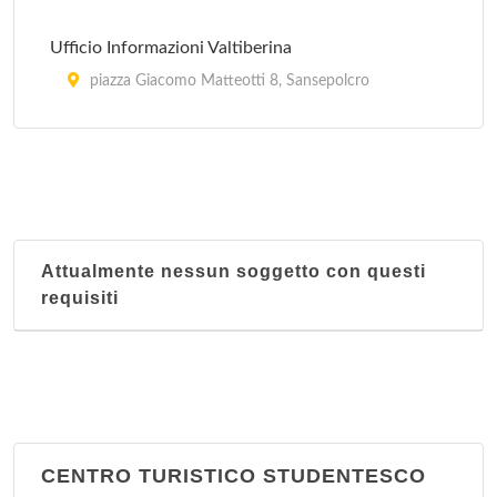
Ufficio Informazioni Valtiberina
piazza Giacomo Matteotti 8, Sansepolcro
Ufficio Informazionmi Casentino
via Rignano 17/A7, Bibbiena
Ufficio Turistico Valle dell'Arno
piazza Camillo Benso Conte di Cavour 3, San
Attualmente nessun soggetto con questi
Giovanni Valdarno
requisiti
CENTRO TURISTICO STUDENTESCO