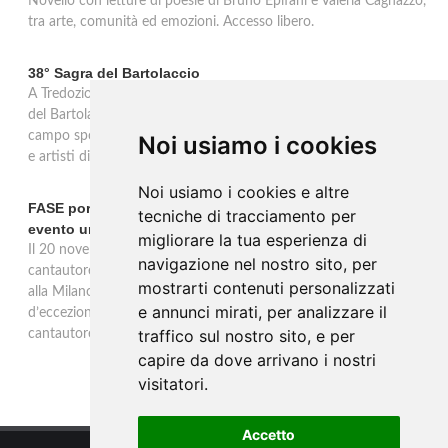
Novello con letture di poesie di Bruno Epifani e Valeria Cagnazzo,
tra arte, comunità ed emozioni. Accesso libero.
38° Sagra del Bartolaccio
A Tredozio, borgo dell’Appennino Tosco-Romagnolo, la 38ª Sagra
del Bartolaccio anima le domeniche 2 e 9 novembre 2025: al
campo sportivo cotture alla piastra, stand tipici, mercato, musica
Noi usiamo i cookies
e artisti di strada, ingresso libero per tutta la giornata.
Noi usiamo i cookies e altre
FASE porta la sua musica alla Milano Music Week con un
tecniche di tracciamento per
evento unico
migliorare la tua esperienza di
Il 20 novembre alle 19 all’Ostello Bello Milano Duomo, il
navigazione nel nostro sito, per
cantautore torinese FASE sarà protagonista di un evento unico
mostrarti contenuti personalizzati
alla Milano Music Week: un concerto e talk con ospiti
e annunci mirati, per analizzare il
d’eccezione, tra musica, dialogo e riflessioni sul mestiere del
traffico sul nostro sito, e per
cantautore.
capire da dove arrivano i nostri
visitatori.
Accetto